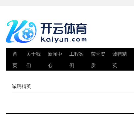
首
关于我
新闻中
工程案
荣誉资
诚聘精
页
们
心
例
质
英
诚聘精英