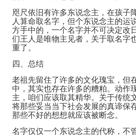
咫尺依旧有许多东说念主，在孩子
人算命取名字，但个东说念主的运
方手中的，一个名字并不可决定改
们王人是唯物主见者，关于取名字
重了。
四、总结
老祖先留住了许多的文化瑰宝，但
中，其实也存在许多的糟粕。动作
主，咱们应该取其精华。关于传统
将那些妥当当下社会发展的真谛保
那些不好的想想就应该被断念。
名字仅仅一个东说念主的代称，不