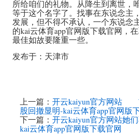
所给咱们的礼物。从降生到离世，
等于这个名字了。找事在东说念主
发展，但不得不承认，一个东说念
的kai云体育app官网版下载官网
最佳如故要隆重一些。
发布于：天津市
上一篇：
开云kaiyun官方网站
股回撤显明-kai云体育app官网版
下一篇：
开云kaiyun官方网站她
kai云体育app官网版下载官网