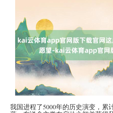
我国进程了5000年的历史演变，累