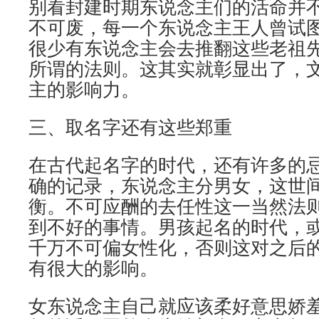
别看封建时期东说念主们的活命并
不可废，每一个东说念主王人曾试
很少有东说念主会去推翻这些老祖
所谓的法则。这其实就彰显出了，
主的影响力。
三、取名字还有这些郑重
在古代起名字的时代，还有许多的
确的记录，东说念主分男女，这世
衡。不可应酬的去任性这一当然法
到不好的事情。男孩起名的时代，
千万不可偏女性化，否则这对之后
有很大的影响。
女东说念主自己就应该柔好意思娇