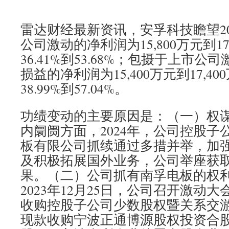
雷达财经最新资讯，安孚科技瞻望20
公司激动的净利润为15,800万元到1
36.41%到53.68%；包摄于上市
损益的净利润为15,400万元到17,4
38.99%到57.04%。
功绩变动的主要原因是：（一）权
内阛阓方面，2024年，公司控股子
板有限公司抓续通过多措并举，加
及积极拓展国外业务，公司举座获
果。（二）公司抓有南孚电板的权
2023年12月25日，公司召开激动
收购控股子公司少数股权暨关系交
现款收购宁波正通博源股权投资合