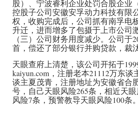
股）、宁波睿利企业处罚合股企业
控股子公司安徽安孚动力科技有限公司
权，收购完成后，公司抓有南孚电
升迁，进而增多了包摄于上市公司
（三）公司财务用度减少。公司于202
首，偿还了部分银行并购贷款，裁
天眼查府上清楚，该公司开拓于1999
kaiyun.com，注册老本21112
谈主夏茂青，注册地址为安徽省合肥
号，自己天眼风险265条，相近天眼
风险7条，预警教导天眼风险100条