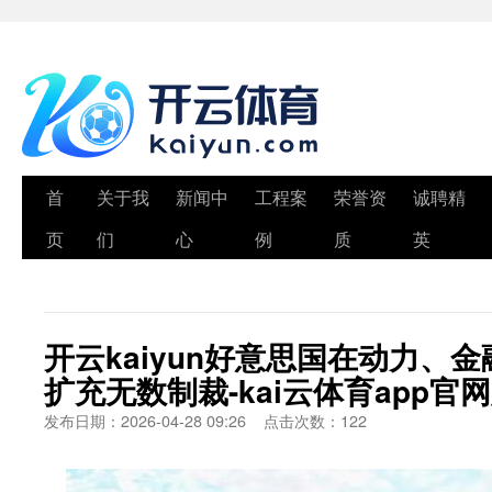
首
关于我
新闻中
工程案
荣誉资
诚聘精
页
们
心
例
质
英
开云kaiyun好意思国在动力、
扩充无数制裁-kai云体育app官
发布日期：2026-04-28 09:26 点击次数：122