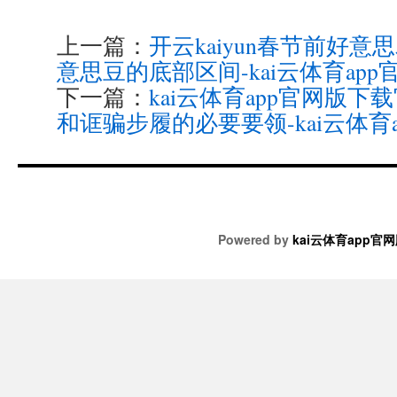
上一篇：
开云kaiyun春节前好
意思豆的底部区间-kai云体育ap
下一篇：
kai云体育app官网版
和诓骗步履的必要要领-kai云体育
Powered by
kai云体育app官