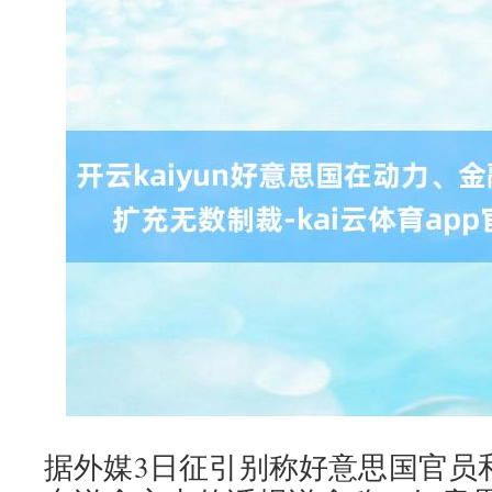
据外媒3日征引别称好意思国官员