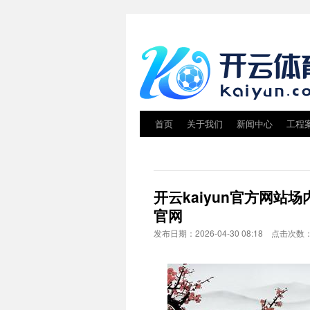
首页
关于我们
新闻中心
工程
开云kaiyun官方网站场
官网
发布日期：2026-04-30 08:18 点击次数：