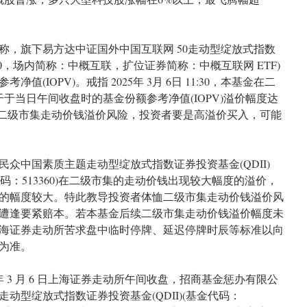
称，旗下易方达中证国外中国互联网 50走动型绽放式指数
50，场内简称：中概互联，扩位证券简称：中概互联网 ETF)
(IOPV)。戒指 2025年 3月 6日 11:30，本基金在二
相干于当日午间收盘时的基金份额参考净值(IOPV)溢价幅度达
体恤二级市集走动价钱溢价风险，投资者要是高溢价买入，可能
众中国素质主题走动型绽放式指数证券投资基金(QDII)
码：513360)在二级市集的走动价钱出现较大幅度的溢价，
的幅度较大。特此教导投资者体恤二级市集走动价钱溢价风
遭逢要紧赔本。若本基金后续二级市集走动价钱溢价幅度未
海证券走动所苦求盘中临时停牌、延迟停牌时辰等标准以向
为准。
 年 3 月 6 日上海证券走动所午间收盘，招商基金惩办有限公
动型绽放式指数证券投资基金(QDII)(基金代码：