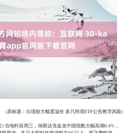
(原标题：出现较大幅度溢价 多只跨境ETF公告教导风险)
江) 当地时辰周三，纳斯达克金龙中国指数大幅高潮6.4%，
点中概股普涨，多只大型科技股涨幅在6%以上，最飞腾幅超