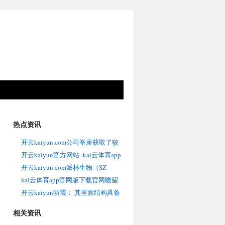
热点资讯
开云kaiyun.com公司举座获取了较
好的权谋后果-kai云体育app官网版
开云kaiyun官方网站 -kai云体育app
下
官网版下载官
开云kaiyun.com派林生物（SZ
000403-kai云体育app官网版下
kai云体育app官网版下载官网瞻望
在本年上半年上市-kai云体育app官
开云kaiyun防震： 其里面结构具备
网版下
致密的缓冲性能-kai云体育app官网
相关资讯
版下