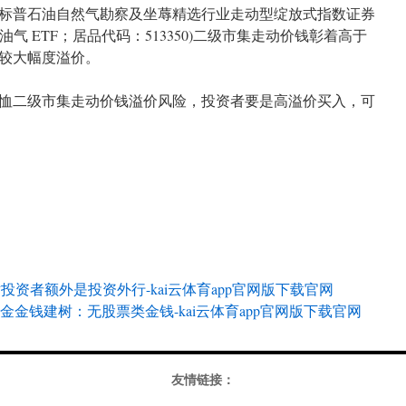
标普石油自然气勘察及坐蓐精选行业走动型绽放式指数证券
普油气 ETF；居品代码：513350)二级市集走动价钱彰着高于
现较大幅度溢价。
恤二级市集走动价钱溢价风险，投资者要是高溢价买入，可
网站投资者额外是投资外行-kai云体育app官网版下载官网
m该基金金钱建树：无股票类金钱-kai云体育app官网版下载官网
友情链接：