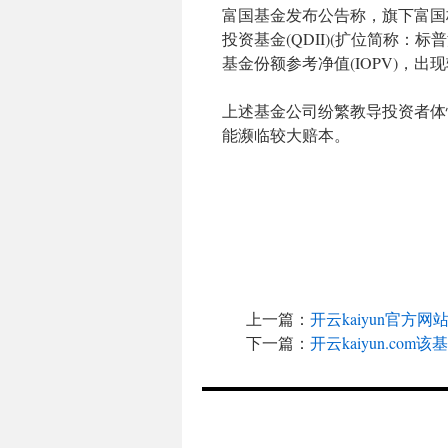
富国基金发布公告称，旗下富国
投资基金(QDII)(扩位简称：标
基金份额参考净值(IOPV)，出
上述基金公司纷繁教导投资者体
能濒临较大赔本。
上一篇：
开云kaiyun官方
下一篇：
开云kaiyun.co