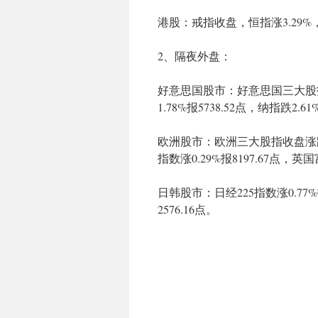
港股：戒指收盘，恒指涨3.29%，
2、隔夜外盘：
好意思国股市：好意思国三大股指全线
1.78%报5738.52点，纳指跌2.61
欧洲股市：欧洲三大股指收盘涨跌不一
指数涨0.29%报8197.67点，英国
日韩股市：日经225指数涨0.77%报
2576.16点。