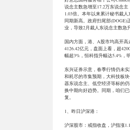
说念主数急增至17.2万东说念主
1.03倍。本年以来累计秘书裁人
同期新高。政府扫尾部(DOGE
业，导致2月裁人东说念主数急
国内方面，港、A股市均高开高走
4126.42亿元，盘面上看，超
幅超3%，恒科指升幅达5.4%
东兴证券示意，春季行情仍未实
和耗尽的市集预期，大科技板块
器东说念主、低空经济等标的仍
换中期向好趋势。同期，咱们已
复。
1、昨日沪深港：
沪深股市：戒指收盘，沪指涨1.17