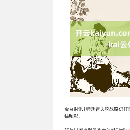
金吾财讯 | 特朗普关税战略
幅昭彰。
好意思国再服务相干公司Challenge