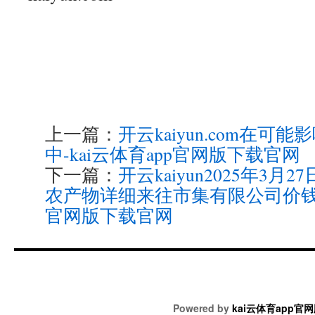
上一篇：
开云kaiyun.com在
中-kai云体育app官网版下载官网
下一篇：
开云kaiyun2025年3
农产物详细来往市集有限公司价钱行情
官网版下载官网
Powered by
kai云体育app官