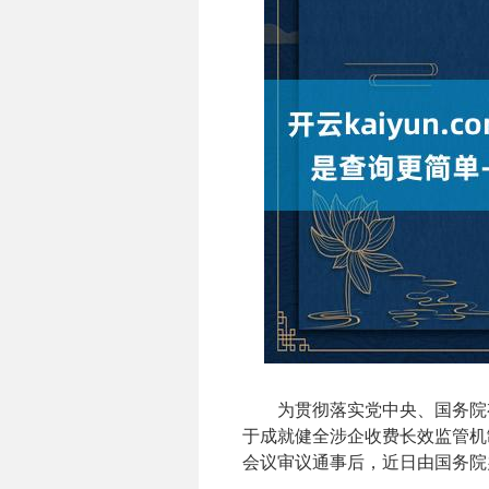
为贯彻落实党中央、国务院
于成就健全涉企收费长效监管机
会议审议通事后，近日由国务院