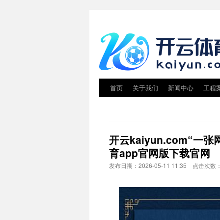
首页
关于我们
新闻中心
工程
开云kaiyun.com“
育app官网版下载官网
发布日期：2026-05-11 11:35 点击次数：