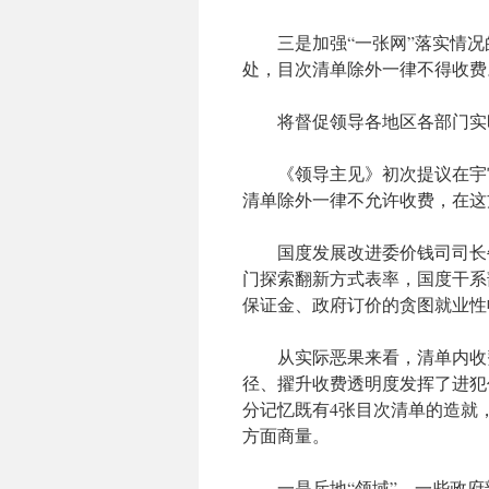
三是加强“一张网”落实情
处，目次清单除外一律不得收费
将督促领导各地区各部门实
《领导主见》初次提议在宇
清单除外一律不允许收费，在这
国度发展改进委价钱司司长
门探索翻新方式表率，国度干系
保证金、政府订价的贪图就业性
从实际恶果来看，清单内收
径、擢升收费透明度发挥了进犯
分记忆既有4张目次清单的造就
方面商量。
一是斥地“领域”。一些政