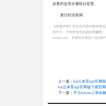
必要的监管步履给以惩责。
逐日经济新闻
【免责声明】本文仅代表作家本东说
执中立，不对所包含内容的准确性、
kaiyun.com，并请自行承担一说念职守。邮箱
上一篇：
kai云体育app官
kai云体育app官网版下载官网
下一篇：
开云kaiyun上海