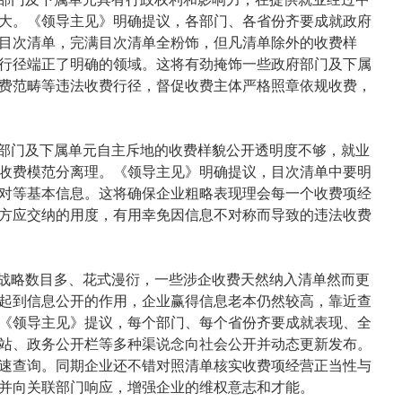
大。《领导主见》明确提议，各部门、各省份齐要成就政府
目次清单，完满目次清单全粉饰，但凡清单除外的收费样
行径端正了明确的领域。这将有劲掩饰一些政府部门及下属
费范畴等违法收费行径，督促收费主体严格照章依规收费，
府部门及下属单元自主斥地的收费样貌公开透明度不够，就业
收费模范分离理。《领导主见》明确提议，目次清单中要明
对等基本信息。这将确保企业粗略表现理会每一个收费项经
方应交纳的用度，有用幸免因信息不对称而导致的违法收费
费战略数目多、花式漫衍，一些涉企收费天然纳入清单然而更
起到信息公开的作用，企业赢得信息老本仍然较高，靠近查
《领导主见》提议，每个部门、每个省份齐要成就表现、全
站、政务公开栏等多种渠说念向社会公开并动态更新发布。
速查询。同期企业还不错对照清单核实收费项经营正当性与
并向关联部门响应，增强企业的维权意志和才能。