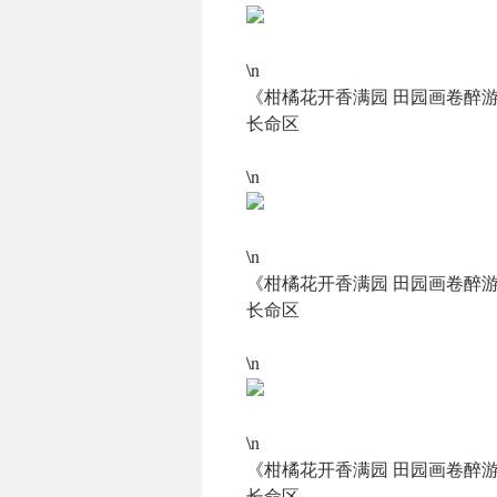
\n
《柑橘花开香满园 田园画卷醉游
长命区
\n
\n
《柑橘花开香满园 田园画卷醉游
长命区
\n
\n
《柑橘花开香满园 田园画卷醉游
长命区