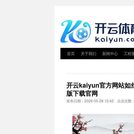
首页
关于我们
新闻中心
工程
开云kaiyun官方网站
版下载官网
发布日期：2026-05-28 12:42 点击次数：