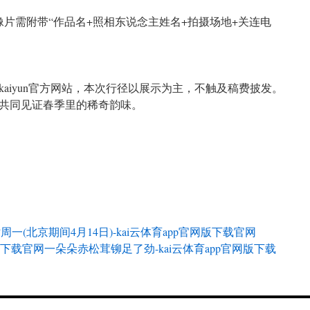
像片需附带“作品名+照相东说念主姓名+拍摄场地+关连电
kaiyun官方网站，本次行径以展示为主，不触及稿费披发。
共同见证春季里的稀奇韵味。
站周一(北京期间4月14日)-kai云体育app官网版下载官网
网版下载官网一朵朵赤松茸铆足了劲-kai云体育app官网版下载