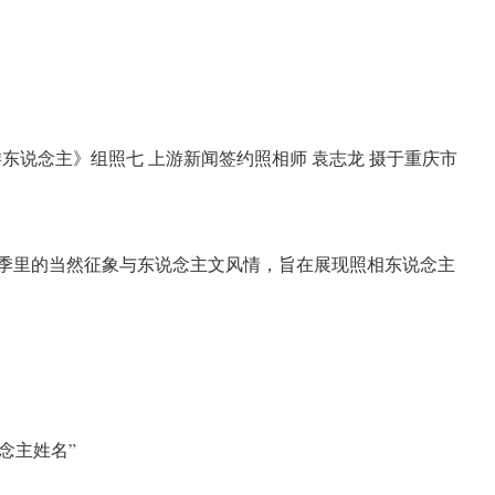
东说念主》组照七 上游新闻签约照相师 袁志龙 摄于重庆市
春季里的当然征象与东说念主文风情，旨在展现照相东说念主
念主姓名”