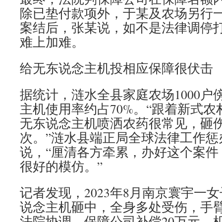
除已垫付款项外，于某及农场另行一
案结后，张某说，如不是法律调停
难上加难。
给无东说念主机投相应保障很伏击
据统计，涟水全县家庭农场1000户
主机使用率约占70%。“跟着新式
无东说念主机喷洒农药很常见，砸
次。”涟水县端正局全球法律工作惩
说，“厘清各方牵累，办好这个案件
很好的模仿。”
记者发现，2023年8月南京寰宇一
说念主机砸中，全身多处受伤，手
法院协调，保障公司补偿20万元，