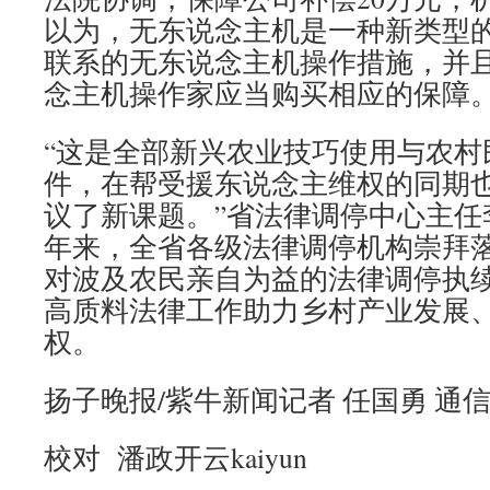
以为，无东说念主机是一种新类型
联系的无东说念主机操作措施，并
念主机操作家应当购买相应的保障
“这是全部新兴农业技巧使用与农村
件，在帮受援东说念主维权的同期
议了新课题。”省法律调停中心主任
年来，全省各级法律调停机构崇拜
对波及农民亲自为益的法律调停执
高质料法律工作助力乡村产业发展
权。
扬子晚报/紫牛新闻记者 任国勇 通信
校对 潘政开云kaiyun