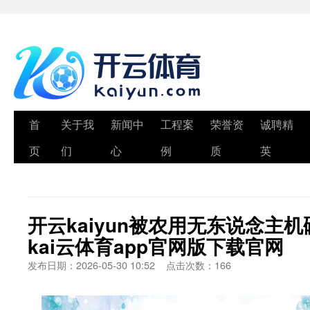
首
关于我
新闻中
工程案
荣誉资
诚聘精
页
们
心
例
质
英
开云kaiyun被农用无东说念主
kai云体育app官网版下载官网
发布日期：2026-05-30 10:52 点击次数：166