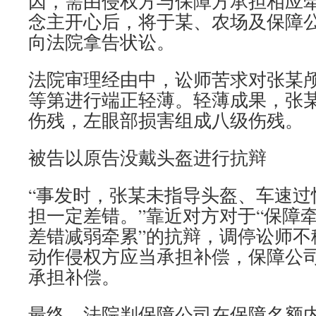
因，需由侵权方与保障方承担相应
念主开心后，将于某、农场及保障
向法院拿告状讼。
法院审理经由中，讼师苦求对张某
等第进行端正轻薄。轻薄成果，张
伤残，左眼部损害组成八级伤残。
被告以原告没戴头盔进行抗辩
“事发时，张某未指导头盔、车速过
担一定差错。”靠近对方对于“保障牵
差错减弱牵累”的抗辩，调停讼师不
动作侵权方应当承担补偿，保障公
承担补偿。
最终，法院判保障公司在保障名额内