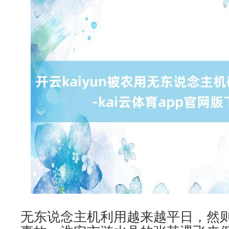
无东说念主机利用越来越平日，然