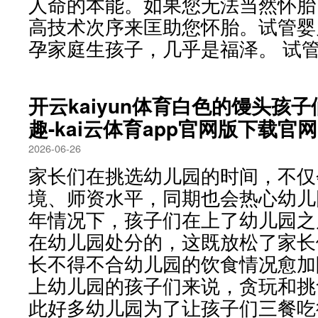
人命的本能。如果您无法当然怀胎
高技术次序来匡助您怀胎。试管婴
孕家庭生孩子，几乎是福泽。 试管婴
开云kaiyun体育白色的馒头孩
趣-kai云体育app官网版下载官网
2026-06-26
家长们在挑选幼儿园的时间，不仅
境、师资水平，同期也会热心幼儿
年情况下，孩子们在上了幼儿园之
在幼儿园处分的，这既放松了家长
长不得不合幼儿园的饮食情况愈加
上幼儿园的孩子们来说，贪玩和挑
此好多幼儿园为了让孩子们三餐吃