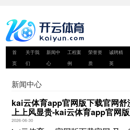
首
关于我
新闻中
工程案
荣誉资
诚聘精
页
们
心
例
质
英
新闻中心
kai云体育app官网版下载官网
上上风显贵-kai云体育app官网
2026-06-30