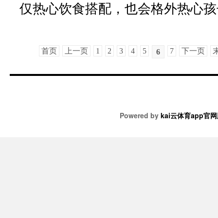
仅热心饮食搭配，也会格外热心孩子
首页
上一页
1
2
3
4
5
7
下一页
6
Powered by
kai云体育app官