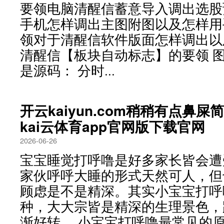
要领电脑清醒信蓄意导入调出选股
手机怎样调出主图附图以及怎样用
领对于清醒信软件版面怎样调出以
清醒信【板块自动标志】的要领 图片
是源码： 分时...
开云kaiyun.com稍稍有点鼻
kai云体育app官网版下载官网
2026-06-26
宝宝睡觉打呼噜是好多家长皆会遭
家伙呼呼大睡的形式天然可人，但
顾虑是不是精深。其实小宝宝打呼
种，大大宗皆是精深的生理景色，
渐好转。 小宝宝打呼噜最常见的