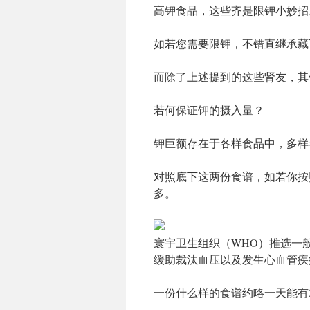
高钾食品，这些齐是限钾小妙招
如若您需要限钾，不错直继承藏
而除了上述提到的这些肾友，其
若何保证钾的摄入量？
钾巨额存在于各样食品中，多样
对照底下这两份食谱，如若你按
多。
寰宇卫生组织（WHO）推选一般成
缓助裁汰血压以及发生心血管疾
一份什么样的食谱约略一天能有3