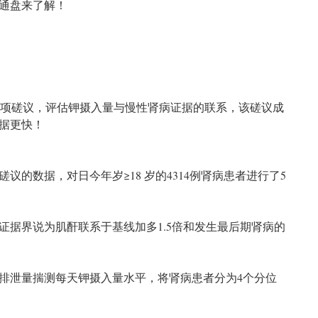
通盘来了解！
一项磋议，评估钾摄入量与慢性肾病证据的联系，该磋议成
据更快！
议的数据，对日今年岁≥18 岁的4314例肾病患者进行了5
证据界说为肌酐联系于基线加多1.5倍和发生最后期肾病的
排泄量揣测每天钾摄入量水平，将肾病患者分为4个分位