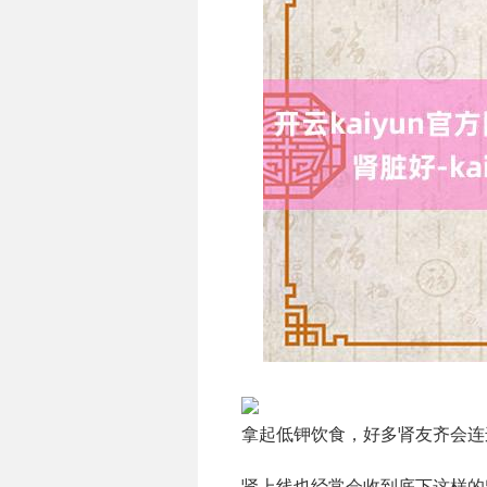
拿起低钾饮食，好多肾友齐会连
肾上线也经常会收到底下这样的