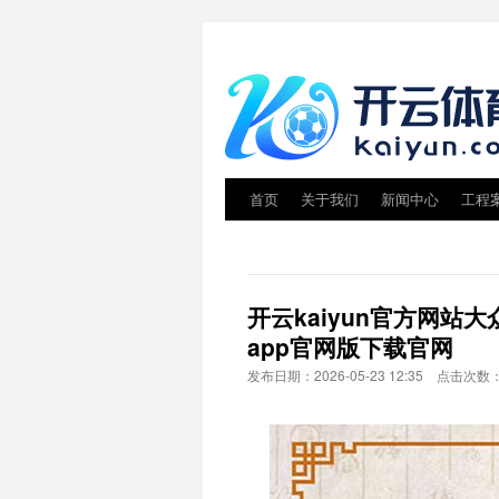
首页
关于我们
新闻中心
工程
开云kaiyun官方网站
app官网版下载官网
发布日期：2026-05-23 12:35 点击次数：